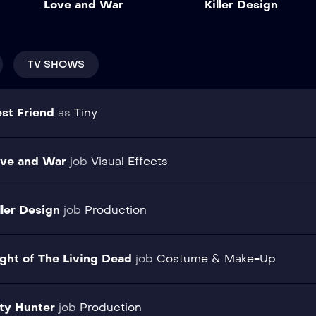
Love and War
Killer Design
magna eget est. Nullam
vehicula ipsum a arcu
cursus. Show More
TV SHOWS
st Friend
as
Tiny
ve and War
job
Visual Effects
ller Design
job
Production
ght of The Living Dead
job
Costume & Make-Up
ty Hunter
job
Production