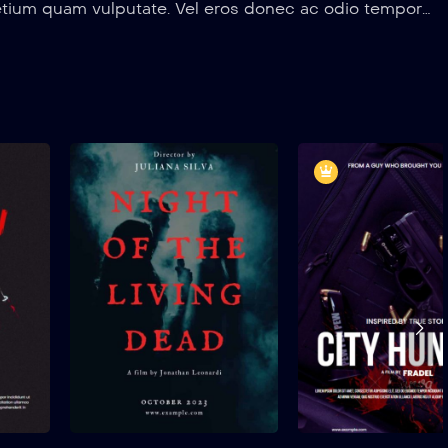
etium quam vulputate. Vel eros donec ac odio tempor
us vestibulum.
Killer Design
Night of The Livi
Dead
2017
2 hr 25 mins
2018
1 hr 55 min
Suspendisse eu porta
The tiled view makes it
quam, sit amet tristique
easy to browse content,
sem. Maecenas tincidunt
and you can preview
finibus ipsum, eget aliquet
shows and movies by
elit scelerisque non. In...
hovering over each
selection.
ue
Add to My List
Add to My List
r