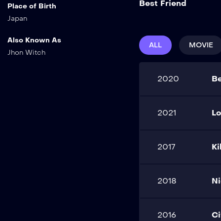
Best Friend
Place of Birth
Japan
Also Known As
ALL
MOVIE
Jhon Witch
2020
Be
2021
Lo
2017
Ki
2018
Ni
2016
Ci