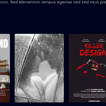
s nunc. Sed elementum tempus egestas sed sed risus pr
s in. Metus dictum at tempor commodo ullamcorper a lac
Best Friend
Love and War
2020
2 hr 25 mins
2021
Suspendisse eu porta
Ipsum nunc aliquet
quam, sit amet tristique
bibendum enim facilisis
sem. Maecenas tincidunt
gravida. Pharetra diam sit
finibus ipsum, eget aliquet
amet nisl. Nec sagittis
elit scelerisque non. In...
aliquam malesuada
bibendum arcu vitae
elementum curabitur.
Volutpat blandit aliquam
etiam erat velit scelerisq
in dictum. Vel facilisis
volutpat est velit egestas
Add to My List
Add to My List
dui. Mi quis hendrerit dolo