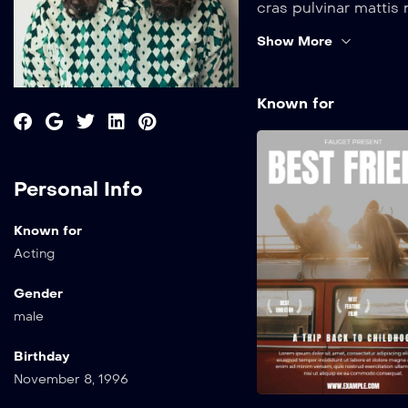
cras pulvinar matti
orci dapibus ultrice
Show More
Known for
Personal Info
Known for
Acting
Gender
male
Birthday
November 8, 1996